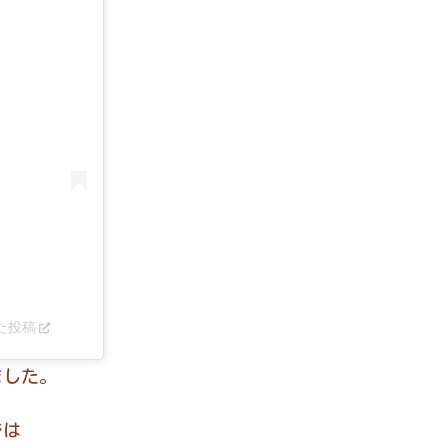
した投稿
ました。
では