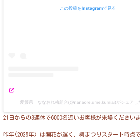
この投稿をInstagramで見る
愛媛県 ななおれ梅組合(@nanaore.ume.kumiai)がシェア
21日からの3連休で6000名近いお客様が来場ください
昨年(2025年）は開花が遅く、梅まつりスタート時点