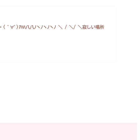
∀ﾟ)ｱﾊﾊ八八ﾉヽﾉヽﾉヽﾉ ＼ / ＼/ ＼寂しい場所