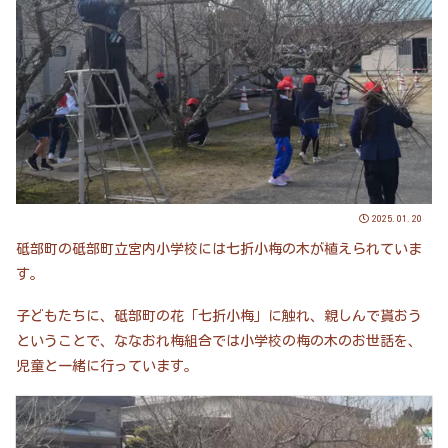
2025.01.20
砥部町の砥部町立宮内小学校には七折小梅の木が植えられていま
す。
子どもたちに、砥部町の花「七折小梅」に触れ、親しんで貰おう
ということで、ななおれ梅組合では小学校の梅の木のお世話を、
児童と一緒に行っています。