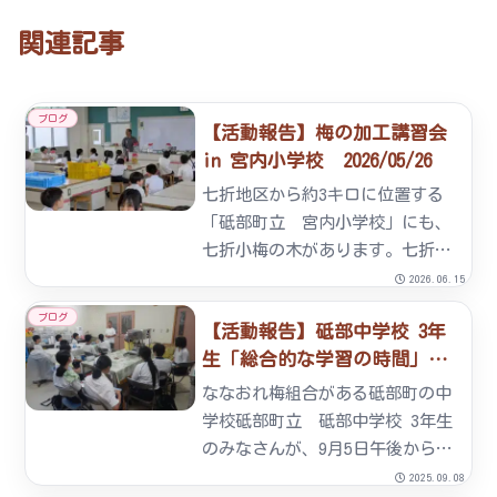
関連記事
ブログ
【活動報告】梅の加工講習会
in 宮内小学校 2026/05/26
七折地区から約3キロに位置する
「砥部町立 宮内小学校」にも、
七折小梅の木があります。七折小
梅は町の花であり、その実は特産
2026.06.15
品でもあります。児童にとって
ブログ
【活動報告】砥部中学校 3年
は、地域を知る上でも、郷土への
生「総合的な学習の時間」
愛着形成の意味でも切っても切れ
2025/09/05
ない関係なのです。小学校にある
ななおれ梅組合がある砥部町の中
木...
学校砥部町立 砥部中学校 3年生
のみなさんが、9月5日午後からい
らっしゃいました。「砥部を『発
2025.09.08