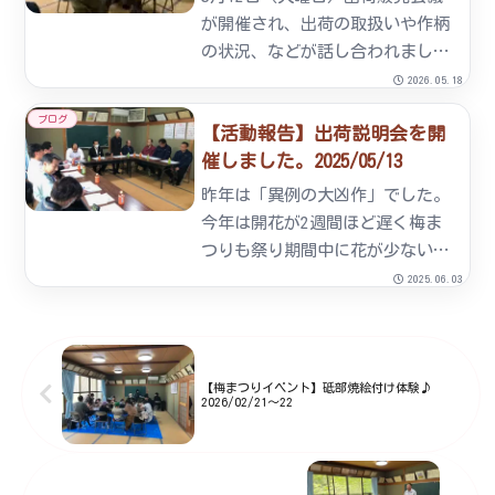
わ...
が開催され、出荷の取扱いや作柄
の状況、などが話し合われまし
た。七折小梅は平年通りまずまず
2026.05.18
で、今の所は順調に育っていま
ブログ
【活動報告】出荷説明会を開
す。今年は梅仕事を楽しんで貰え
催しました。2025/05/13
そうな感じがします。昨年の様子
はこちらから
昨年は「異例の大凶作」でした。
今年は開花が2週間ほど遅く梅ま
つりも祭り期間中に花が少ない状
況で多方面から聞こえる溜息に申
2025.06.03
し訳ないやら心苦しいやら・・・
そんな状況をくぐり抜け迎えた4
月七折小梅は逞しく育ってくれて
いました。組合員さんも「今年
【梅まつりイベント】砥部焼絵付け体験♪
2026/02/21～22
は...