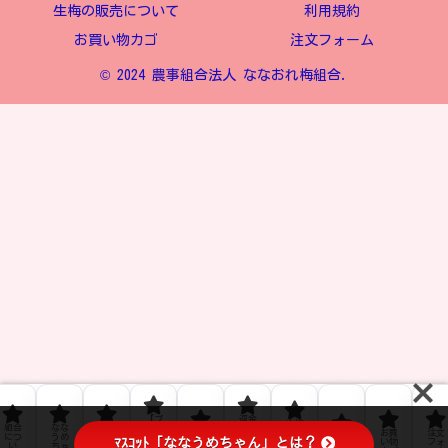
生梅の販売について
利用規約
お買い物カゴ
注文フォーム
© 2024 農事組合法人 ななおれ梅組合.
【ブ
返金
生梅
組合
なな
ﾌﾟﾗｲ
ロ
およ
お問
の販
お買
注文
につ
うめ
ﾊﾞｼｰ
グ】
び返
利用
ﾏｽｺｯﾄ「ななうめちゃん」とは？
い合
売に
い物
フォ
い
ちゃ
ﾎﾟﾘｼ
なな
品ポ
規約