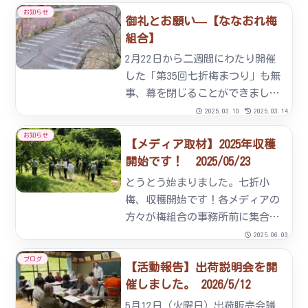
信』しよう」というテーマで町内
お知らせ
御礼とお願い—【ななおれ梅
の自然・歴史・産業・観光などの
組合】
実態を調査し、生徒自身の言葉で
発信をするという活動を総合...
2月22日から二週間にわたり開催
した「第35回七折梅まつり」も無
事、幕を閉じることができまし
た。今年はこれまでに無いほど開
2025.03.10
2025.03.14
花が遅れ、最終日にやっと楽しめ
お知らせ
【メディア取材】2025年収穫
るようになってきたという状況で
開始です！ 2025/05/23
ございました。ですが、多くのお
客様がご来園くださり、ご声
とうとう始まりました。七折小
援...
梅、収穫開始です！各メディアの
方々が梅組合の事務所前に集合し
その後、農園での取材が始まりま
2025.06.03
した。昨年は何とインタビューす
ブログ
【活動報告】出荷説明会を開
ればいいかちょっと困惑気味の表
催しました。 2026/5/12
情でしたが今年は晴れやかな表情
で和やかな雰囲気の元、取材が行
5月12日（火曜日）出荷販売会議