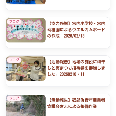
ブログ
【協力感謝】宮内小学校・宮内
幼稚園によるウエルカムボード
の作成 2026/02/13
ブログ
【活動報告】地域の施設に梅干
しと梅まつり招待券を寄贈しま
した。20260210・11
ブログ
【活動報告】砥部町青年農業者
協議会さまによる整備作業