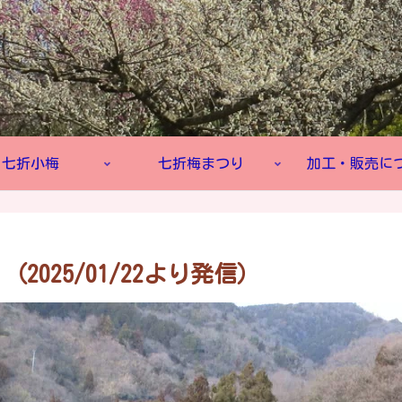
七折小梅
七折梅まつり
加工・販売に
025/01/22より発信）